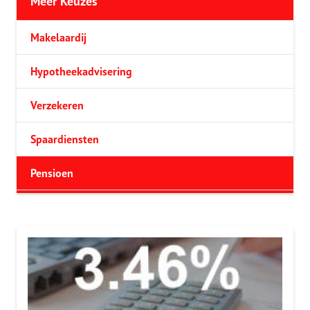
Meer Keuzes
Makelaardij
Hypotheekadvisering
Verzekeren
Spaardiensten
Pensioen