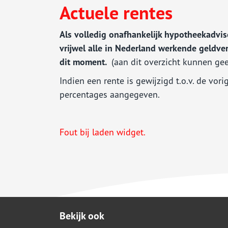
Woonhuisverzekering
Actuele rentes
Zorgverzekering
Sparen
Als volledig onafhankelijk hypotheekadvi
vrijwel alle in Nederland werkende geldver
dit moment.
(aan dit overzicht kunnen ge
Indien een rente is gewijzigd t.o.v. de vor
percentages aangegeven.
Fout bij laden widget.
Bekijk ook