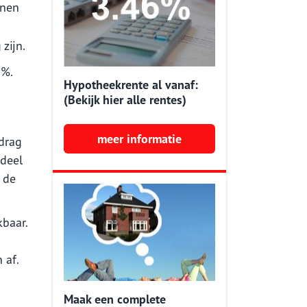
nnen
zijn.
6%.
Hypotheekrente al vanaf:
(Bekijk hier alle rentes)
meer informatie
edrag
edeel
 de
kbaar.
 af.
Maak een complete