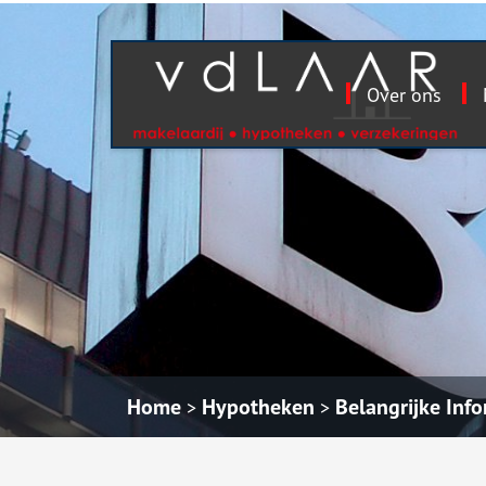
Over ons
Wat doen wij?
Belangrijke informatie
Particuliere verzekeringen
Schadeformulieren
Contact
Wie
De 
Voo
Wa
Al
Makelaardij
Hypotheekvormen
Autoverzekering
Aanrijdingformulier
Klik hier
Wie 
Actu
Alg
Her
Alar
Hypotheekadvisering
Stappenplan
Doorlopende reisverzekering
Algemeen schadeformulier
Jouw
Rent
Aans
Inbo
Verzekeren
Tips
Inboedelverzekering
Formulieren Waarborgfonds
Rent
Arbe
Spaardiensten
Particuliere aansprakelijkheid
Bedr
Pensioen
Pensioen
Cybe
Home
Hypotheken
Belangrijke Info
>
>
Rechtsbijstand
Pens
Uitvaart
Uw z