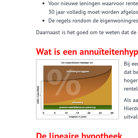
Voor nieuwe leningen waarvoor rentea
30 jaar volledig moet worden afgelost
De regels rondom de ‘eigenwoningrese
Daarnaast is het goed om te weten dat de
Wat is een annuïteitenhy
Bij e
dat be
hoger
rente
Als a
Hierd
uitva
De lineaire hypotheek