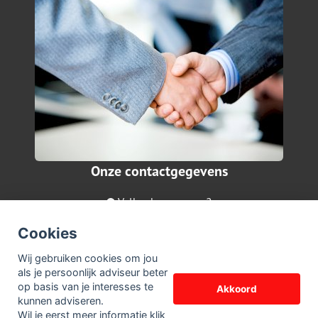
Onze contactgegevens
Valkenburgerweg 2
6411 BN Heerlen
Cookies
045-5740878
Wij gebruiken cookies om jou
info@vdlaarwonen.nl
als je persoonlijk adviseur beter
op basis van je interesses te
Akkoord
© Copyright
Assupport BV
2026
kunnen adviseren.
Sitemap
Wil je eerst meer informatie
klik