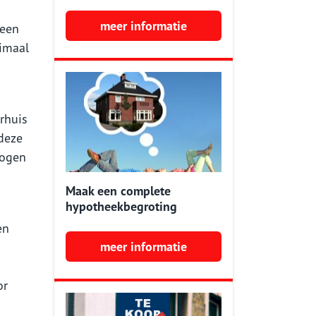
meer informatie
 een
ximaal
rhuis
 deze
mogen
Maak een complete
hypotheekbegroting
en
meer informatie
or