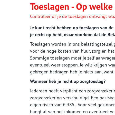
Woonhuisverzekering
Toeslagen - Op welke 
Zorgverzekering
Controleer of je de toeslagen ontvangt waa
Sparen
Je kunt recht hebben op toeslagen van de
je recht op hebt, maar voorkom dat de Bela
Toeslagen worden in ons belastingstelsel
voor de hoge kosten van huur, zorg en he
Sommige toeslagen moet je zelf aanvragen
eventueel weer stoppen. Je wilt krijgen waa
gekregen bedragen heb je niets aan, want 
Wanneer heb je recht op zorgtoeslag?
Iedereen heeft verplicht een zorgverzekeri
zorgverzekering verschuldigd. Een basisv
eigen risico van € 385,-. Voor veel gezinne
hangt af van het inkomen en eventueel ver