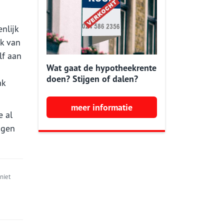
nlijk
jk van
lf aan
Wat gaat de hypotheekrente
doen? Stijgen of dalen?
ak
meer informatie
e al
ngen
niet