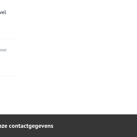
wel
niet
nze contactgegevens