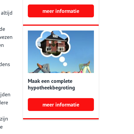
meer informatie
altijd
 de
ewezen
en
udens
Maak een complete
hypotheekbegroting
ijden
dere
meer informatie
zijn
re