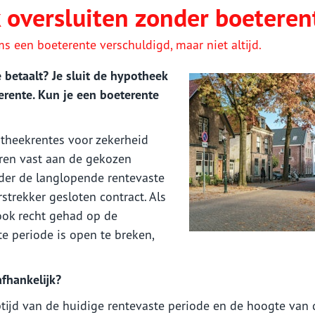
 oversluiten zonder boeteren
ms een boeterente verschuldigd, maar niet altijd.
 betaalt? Je sluit de hypotheek
rente. Kun je een boeterente
otheekrentes voor zekerheid
aren vast aan de gekozen
nder de langlopende rentevaste
strekker gesloten contract. Als
ook recht gehad op de
e periode is open te breken,
fhankelijk?
ptijd van de huidige rentevaste periode en de hoogte van 