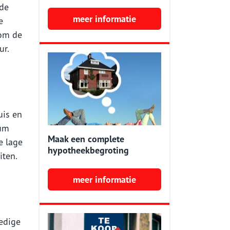
 de
meer informatie
e
 om de
ur.
uis en
tum
Maak een complete
e lage
hypotheekbegroting
iten.
meer informatie
ledige