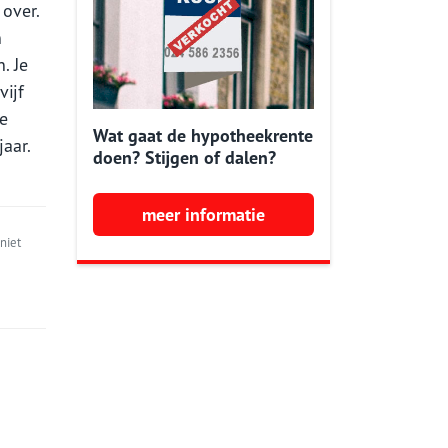
over.
n
. Je
vijf
ie
Wat gaat de hypotheekrente
aar.
doen? Stijgen of dalen?
meer informatie
niet